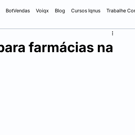
BotVendas
Voiqx
Blog
Cursos Iqnus
Trabalhe Co
para farmácias na